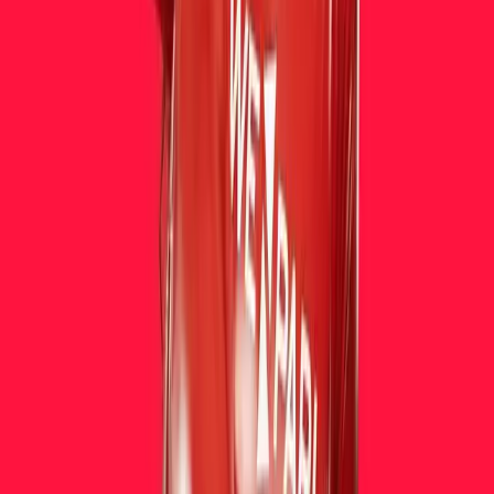
Capturez l'instant : plateformes aux chances
changeantes
Pour maximiser vos mises lors des matchs, privilégiez les
plateformes proposant des ajustements dynamiques des cotes. Cette
fonctionnalité vous permet de placer des paris qui reflètent les
développements en cours du jeu, améliorant ainsi votre stratégie
basée sur des événements en temps réel.