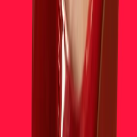
Pariez n'importe où, n'importe quand : un guide
pour la liste des représentants WePari
Tirez parti de la connectivité mobile pour des mises à jour
instantanées et des transactions de paris rapides. Les interfaces
adaptées aux mobiles aident à maintenir l'agilité dans le placement
des paris, vous garantissant de ne jamais manquer un instant.
Support client : comment obtenir de
l'aide lorsque vous en avez besoin