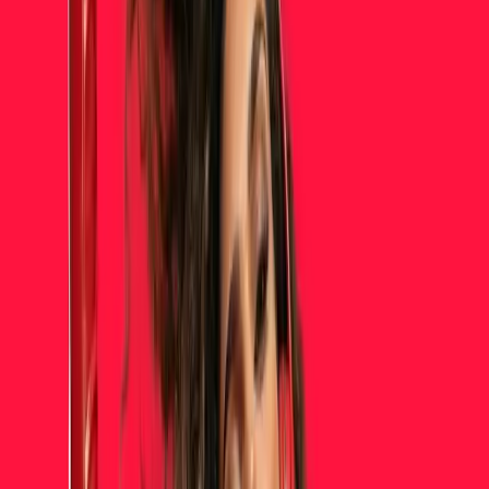
Comment devenir un agent WePari et
démarrer avec notre plateforme de paris
Register for an account by providing your email address and
creating a secure password. Verify your email to activate your
profile. Once confirmed, log in to access betting options.
See
ce que disent nos partenaires
about us
Financement du compte
Déposez des fonds sur votre compte en utilisant différentes
méthodes de paiement. Choisissez parmi les cartes de crédit, les
portefeuilles électroniques ou les virements bancaires. Suivez les
instructions fournies pour chaque option de paiement.
Explorez les options de paris
Parcourez les événements et les marchés disponibles. Sélectionnez
vos sports préférés, vos jeux de casino ou vos compétitions
virtuelles. Utilisez des filtres pour affiner les choix en fonction des
cotes ou des horaires des événements.