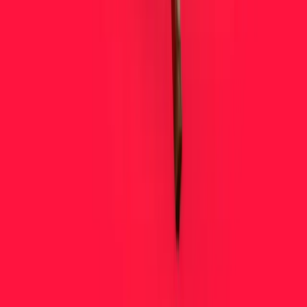
marketing@wepari.com
🇫🇷
fr
Conditions
Inscription
Brandbook