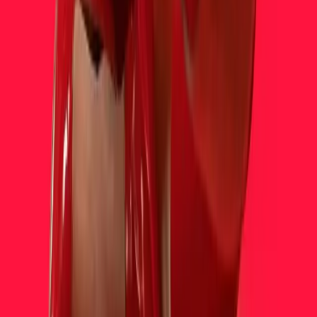
pour de nombreux utilisateurs est un site de paris sportifs en ligne ou
un site de paris sportifs qui vous permet de parier sur des sports en
ligne, de placer un pari rapidement et d'accéder à la fois aux paris
sportifs au détail et aux options de paris sportifs en ligne légalisées
dans l'industrie américaine des paris sportifs.
Comment une application de paris sportifs ou une application de paris
sportifs améliore-t-elle l’expérience des paris mobiles par rapport à un
site de paris traditionnel ?
Une application de paris sportifs ou une application de paris sportifs
de haute qualité est conçue pour les paris mobiles et fonctionne
comme une plateforme de paris complète avec des options de paris
en direct, un accès rapide aux cotes des paris et des services
bancaires en ligne transparents. La meilleure application de paris
sportifs et le meilleur bookmaker offrent les meilleures cotes et les
meilleurs paris en temps réel, permettant aux utilisateurs de parier en
ligne sur des événements sportifs via une application mobile qui
prend en charge les paris sportifs et les paris sportifs partout où les
paris sportifs en ligne légaux sont disponibles. Par rapport à un site
de paris standard, une application mobile offre des notifications
instantanées, une large gamme de paris et un accès sportif en ligne
plus fluide aux utilisateurs qui préfèrent une plateforme de paris
sportifs optimisée pour les smartphones.