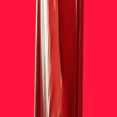
Regardez le match et pariez en même temps
Interagissez avec les options de diffusion en direct disponibles sur de
nombreux sites. Regarder les événements se dérouler peut améliorer
considérablement votre expérience de pari, vous permettant de faire
des choix éclairés basés sur le jeu en cours plutôt que sur de simples
statistiques.