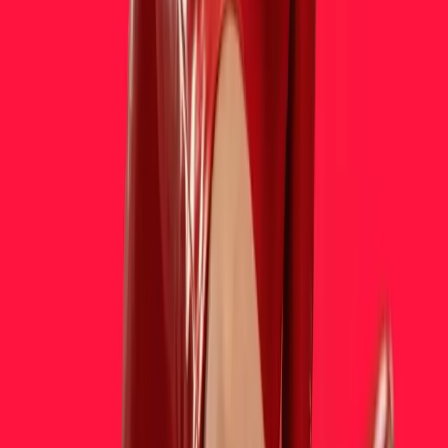
Cash-Out : bloquez vos bénéfices ou économisez