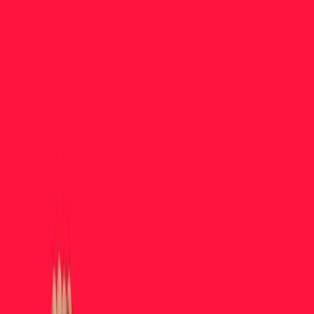
Programa de agentes
Afiliados
Sobre nosotros
Reseñas
FAQ
Enviar solicitud
🇪🇸
es