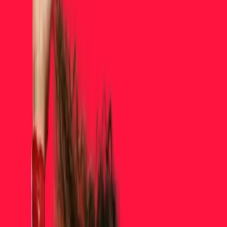
Experimente el futuro de las apuestas con
nuestra innovadora plataforma de
apuestas en línea
Únase a una experiencia excepcional
donde las apuestas estratégicas traen
emoción y recompensas directamente a su
alcance.
Con una variada selección de deportes y eventos, puede explorar
opciones de apuestas que se adaptan a todos los entusiastas. Analice
estadísticas e información para mejorar su juego, utilizando