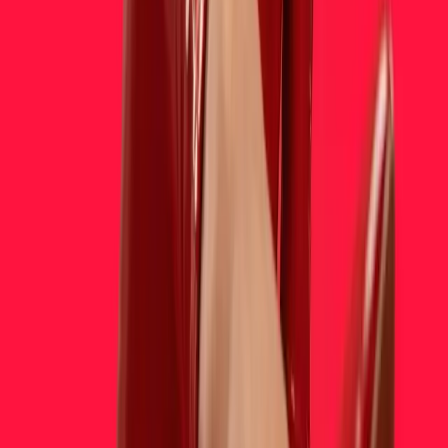
Retiro de efectivo: consiga ganancias o ahorre sus
fondos
Aproveche las funciones de retiro de efectivo. Esta opción le
permite retirar su apuesta antes de que concluya el evento,
ofreciendo la posibilidad de obtener ganancias o minimizar pérdidas
a medida que se desarrollan los escenarios.