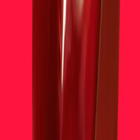
Aproveche la conectividad móvil para obtener actualizaciones
instantáneas y transacciones de apuestas rápidas. Las interfaces
compatibles con dispositivos móviles ayudan a mantener la agilidad
al realizar apuestas, lo que garantiza que nunca se pierda un
momento.
Atención al cliente: cómo obtener
asistencia cuando la necesita
Acceda a la ayuda a través del chat en vivo disponible las 24 horas,
los 7 días de la semana para obtener respuestas inmediatas. Esta
opción lo conecta directamente con un agente de soporte listo para
atender consultas y resolver problemas en tiempo real.
Asistencia por correo electrónico
Para preguntas que no sean urgentes, utilice el soporte por correo
electrónico. Envíe su consulta con información detallada para
obtener una respuesta completa. Espere una respuesta en unas pocas
horas, lo que garantizará claridad sobre sus inquietudes.
Preguntas frecuentes y centro de ayuda