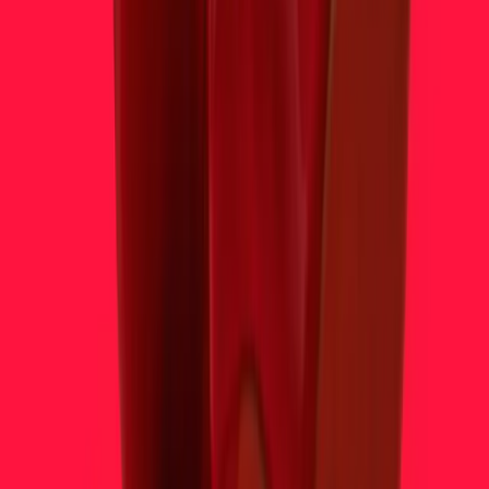
Visite la sección de preguntas frecuentes para obtener soluciones
rápidas a problemas comunes. Este recurso cubre una variedad de
temas, desde administración de cuentas hasta cuestiones de pago.
Para obtener guías completas y recursos detallados, explore el
Centro de ayuda, que ofrece instrucciones paso a paso sobre
diversas funcionalidades.
En caso de dificultades técnicas, se puede encontrar una guía de
solución de problemas que enumera las causas probables y las
soluciones para errores comunes. Mantener una línea de
comunicación clara con el servicio de atención al cliente garantiza
una experiencia más fluida.
Además, utilizar los foros de la comunidad le permite interactuar con
otros usuarios y compartir sugerencias y consejos. Involucrarse con
la comunidad puede proporcionar soluciones alternativas y mejorar
su comprensión.
Preguntas y respuestas: plataforma de
apuestas online
¿Qué hace que un sitio de apuestas deportivas sea la mejor opción
para un apostador deportivo que busca apuestas deportivas en línea
legales en los Estados Unidos?