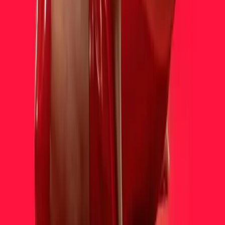
línea sin problemas. La mejor aplicación de apuestas deportivas y la
mejor casa de apuestas ofrecen las mejores probabilidades y mejores
apuestas en tiempo real, lo que permite a los usuarios apostar en
línea en eventos deportivos a través de una aplicación móvil que
admite apuestas deportivas en cualquier lugar donde haya apuestas
deportivas legales en línea disponibles. En comparación con un sitio
web de apuestas estándar, una aplicación móvil ofrece notificaciones
instantáneas, una amplia gama de apuestas y un acceso a deportes en
línea más fluido para los usuarios que prefieren una plataforma de
apuestas deportivas optimizada para teléfonos inteligentes.
¿Qué deben saber los usuarios al elegir entre los mejores sitios de
apuestas deportivas en línea frente a las opciones de apuestas en el
extranjero?
Al elegir los mejores sitios de apuestas deportivas en línea, es
importante centrarse en las apuestas deportivas legales, las apuestas
deportivas en línea legales y las plataformas en línea legalizadas en
lugar de las apuestas en el extranjero. Los sitios legales de apuestas
deportivas en línea en los Estados Unidos brindan protección al
consumidor, reglas reguladas para las apuestas deportivas y
estándares de revisión de sitios de apuestas verificados de los que
carecen las apuestas en el extranjero. Las mejores casas de apuestas
en línea y las mejores casas de apuestas en línea son sitios de
apuestas deportivas con licencia de EE. UU. que ofrecen una amplia