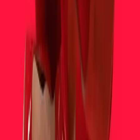
Un sitio de apuestas deportivas moderno se destaca cuando opera
como una plataforma legal de apuestas en línea dentro del marco de
apuestas deportivas reguladas, apoyando claramente a los sitios de
apuestas deportivas legales y las apuestas legales en los EE. UU. El
mejor sitio de apuestas deportivas combina cuotas de apuestas
deportivas competitivas, cuotas de apuestas transparentes y una
amplia gama de deportes que cubren los principales deportes,
deportes profesionales, deportes universitarios y deportes favoritos
como las apuestas de la NFL, las apuestas de la NBA, las apuestas
de la MLB, las apuestas de la NHL y las apuestas de fútbol. En el
mercado actual de apuestas deportivas, la mejor opción para muchos
usuarios es una casa de apuestas en línea o un sitio web de apuestas
deportivas que le permite apostar en deportes en línea, realizar una
apuesta rápidamente y acceder tanto a apuestas deportivas minoristas
como a opciones de apuestas deportivas en línea legalizadas en toda
la industria de apuestas deportivas de EE. UU.
¿Cómo mejora una aplicación de apuestas deportivas o una aplicación
de apuestas deportivas la experiencia de las apuestas móviles en
comparación con un sitio web de apuestas tradicional?
Una aplicación de apuestas deportivas o una aplicación de apuestas
deportivas de alta calidad está diseñada para apuestas móviles y
funciona como una plataforma de apuestas completa con opciones
de apuestas en vivo, acceso rápido a cuotas de apuestas y banca en