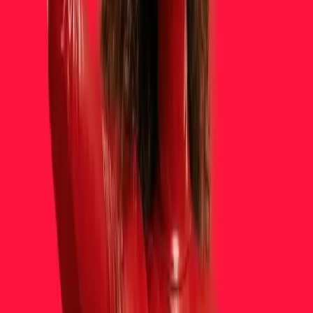
rentabilidad.
Gestión de fondos
Establezca un presupuesto específico para las apuestas y respételo.
Divida esta cantidad entre múltiples apuestas para minimizar el
riesgo. Evite colocar grandes sumas de dinero en un solo evento, ya
que esto puede generar pérdidas importantes.
Investigación y análisis de datos
Utilice datos estadísticos para informar las decisiones de apuestas.
Evalúe el desempeño del equipo, las estadísticas de los jugadores y
los resultados históricos de los partidos. Este análisis mejora la toma
de decisiones y puede resaltar opciones infravaloradas en las líneas
de apuestas.
Aprovechar las promociones y bonificaciones que se ofrecen
también puede aumentar las ganancias. Tenga en cuenta los términos
y condiciones para asegurarse de maximizar el valor sin riesgos
innecesarios.
Considere emplear estrategias de apuestas como apuestas de valor o
comparar probabilidades entre múltiples proveedores. Este enfoque