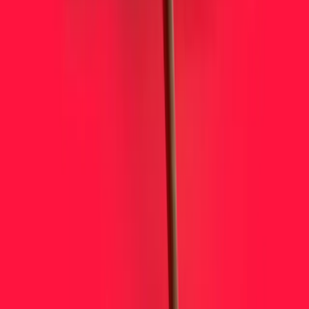
de las apuestas en los EE. UU. de manera responsable.
¿Cómo se compara Hard Rock Bet con otros sitios de apuestas
importantes en términos de características y confiabilidad?
Hard Rock Bet se menciona a menudo entre los principales sitios de
apuestas porque opera dentro de mercados regulados y se centra en
la seguridad y la transparencia del usuario. Estos sitios de
plataformas brindan un rendimiento estable, reglas claras y opciones
de apuestas estructuradas, razón por la cual los sitios de apuestas
también enfatizan las licencias y el cumplimiento. En comparación
con la competencia, Hard Rock Bet ofrece un entorno equilibrado
donde la confiabilidad, la navegación sencilla y el acceso constante
a los mercados de apuestas son factores clave para que los usuarios
elijan entre plataformas de apuestas establecidas.
¿Qué suelen esperar los usuarios cuando los principales sitios de
apuestas ofrecen servicios más allá de las apuestas básicas?
Cuando los principales sitios de apuestas amplían su funcionalidad,
ofrecen más que simples herramientas de apuestas al agregar
interfaces fáciles de usar, estadísticas detalladas y controles de juego
responsables. Los sitios de apuestas también invierten en atención al
cliente, funciones de administración de cuentas y recursos
educativos para mejorar la experiencia general. Este enfoque permite
que plataformas como Hard Rock Bet se destaquen al ofrecer un