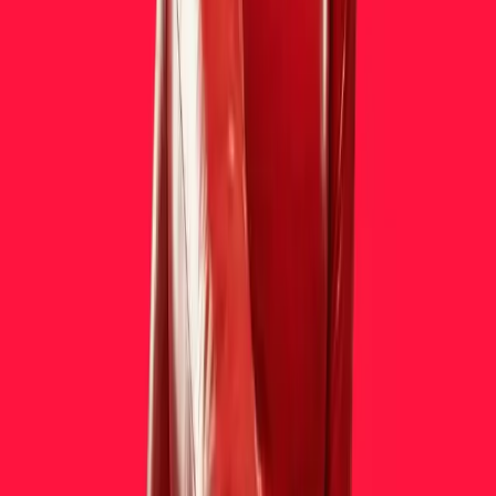
Mira el partido y apuesta al mismo tiempo