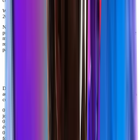
conditions de coopération.
WePari est une plateforme de paris à laquelle font confiance plus de
200 000 joueurs dans le monde
Nous réunissons un bookmaker agréé, un caissier mobile et un
programme d'affiliation mondial en un seul produit. Derrière chaque
marché se trouvent des agents et des partenaires qui gagnent des
revenus sur les sports en temps réel et sur d'autres événements de
paris.
Depuis 2024, nous construisons un écosystème fiable pour les
acteurs et partenaires, améliorant continuellement nos services et nos
conditions de coopération.
0
joueurs du monde entier
0
événements sportifs et autres paris
0
fournisseurs de jeux