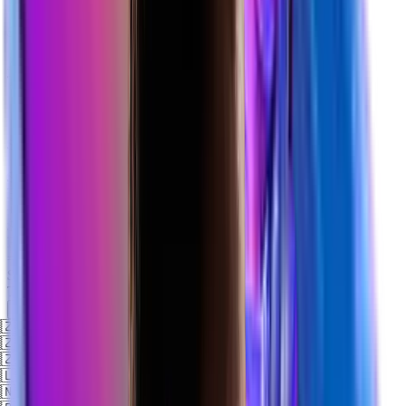
$20 000
$20 000
As a partner
The amount of customer deposits
$20 000
$20 000
$3 000
From transactions
+
$3 300
From clients
=
$6 300
Total per month
Envoyer une demande
🇿
Uzbekistan
🇿
Mozambique
🇿
Nouvelle-Zélande
🇱
Chile
🇳
Vietnam