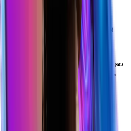
Earn money with WePari
as a betting
agent or a partner
300 000 $+
payé aux agents et partenaires en un an
Rejoignez une plateforme partenaire conçue pour le trafic de paris
régional, les flux de travail des caissiers mobiles, le suivi des
références et les rapports sur les commissions entre les canaux
d'agents et d'affiliés.
Envoyer une demande
Combien pouvez-vous gagner
As a Mobile agent
The amount of successful transactions (input and withdrawal)