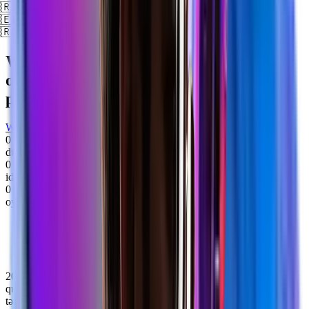
🇷
Argentina
🇪
Peru
🇷
Turkey
WePari dünya üzrə 200.000-dən çox
oyunçunun etibar etdiyi mərc
platformasıdır
WePari-nin bir hissəsi olun
0
dünya üzrə oyunçular
0
idman və digər mərc oyunları
0
oyun provayderləri
2024-cü ildən biz oyunçular və tərəfdaşlar üçün etibarlı ekosistem
qururuq, xidmətlərimizi və əməkdaşlıq şərtlərini daim
təkmilləşdiririk.