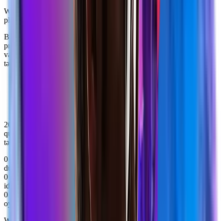
WePari dünya üzrə 200.000-dən çox oyunçunun etibar etdiyi mərc
platformasıdır
Biz lisenziyalı bukmeker kontorunu, mobil kassiri və qlobal filial
proqramını bir məhsulda birləşdiririk. Hər bir bazarın arxasında real
vaxtda idman və digər mərc oyunlarından qazanan agentlər və
tərəfdaşlar dayanır.
2024-cü ildən biz oyunçular və tərəfdaşlar üçün etibarlı ekosistem
qururuq, xidmətlərimizi və əməkdaşlıq şərtlərini daim
təkmilləşdiririk.
0
dünya üzrə oyunçular
0
idman və digər mərc oyunları
0
oyun provayderləri
WePari gives agents and affiliates a practical way to build betting