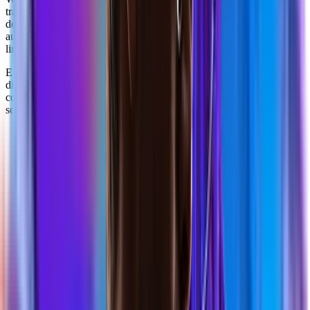
traffic into a managed business. Mobile agents help players with
deposits, withdrawals, and account support; affiliates bring qualified
audiences through content, media buying, communities, and partner
links.
Every campaign and agent network needs clear reporting, payment
discipline, and market-by-market compliance review. WePari
combines partner tools, manager support, and regional onboarding
so growth can be measured by real player activity, not just clicks.