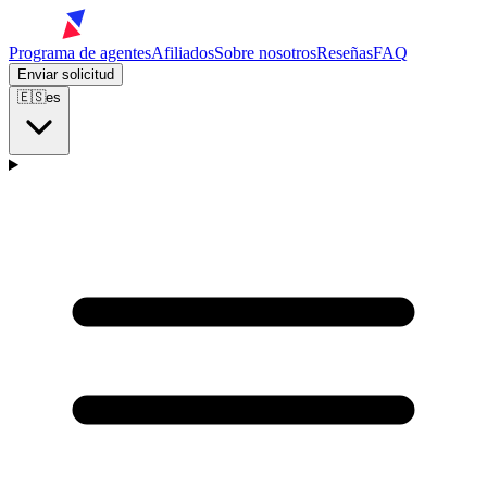
Programa de agentes
Afiliados
Sobre nosotros
Reseñas
FAQ
Enviar solicitud
🇪🇸
es