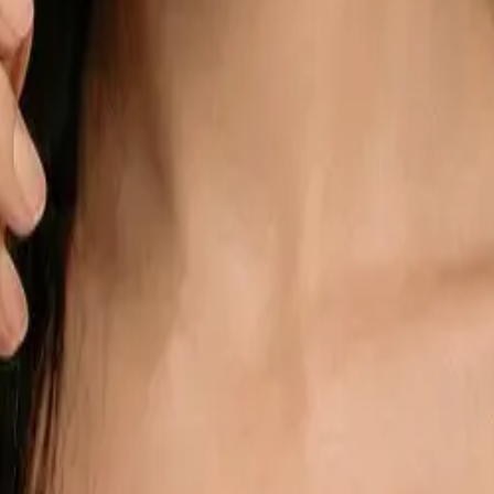
ыбирают WePari?
й продукт, но и безупречный сервис. В этом разделе наши партн
щим агентам, так и крупным сетям автоматизировать выплаты в
ют партнёрскую программу