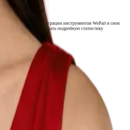
еры делятся опытом интеграции инструментов WePari в свои
ознаграждений, отслеживать подробную статистику
 WePari