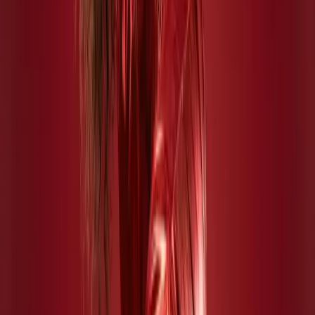
Объяснение ключевых особенностей
наших агентских услуг на сайте ставок