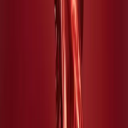
Обновления в реальном времени
Будьте в курсе событий с помощью уведомлений в реальном
времени об изменении коэффициентов и развитии событий.
Быстро реагируйте на новую информацию, чтобы извлечь