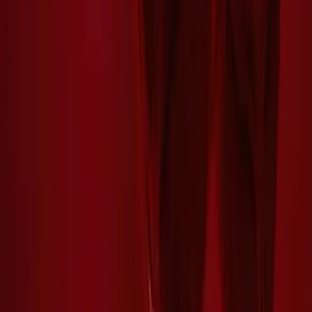
Многократный спортивный успех
Клиенты, занимающиеся различными видами спорта,
такими как футбол и скачки, сообщили о впечатляющих
успехах. Один человек, Марк, сосредоточился
на отслеживании событий, используя прогнозы
экспертов и анализ тенденций. Этот активный метод
привел к ошеломляющему увеличению его прибыли
от ставок на 50% за шесть месяцев, что позволило ему
отпраздновать несколько крупных побед.
Вопросы и ответы: Заработная плата
агента в приложении для ставок
и сведения о зарплате агента
по ставкам
Чем ставки на спорт у букмекерского брокера отличаются
от работы напрямую с букмекером или букмекерской конторой?
Ставки на спорт через брокера по ставкам или агента
по ставкам на спорт означают, что игрок, делающий ставки
на спорт, не делает ставки напрямую в букмекерской конторе
или отдельной спортивной книге, а вместо этого использует