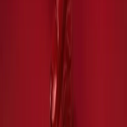
преимущество лучших коэффициентов на протяжении всей
своей деятельности по ставкам на спорт.
Как индустрия ставок поддерживает профессиональный спорт
через посредников и регулируемые услуги?
Индустрия ставок тесно связана с профессиональным
спортом, предлагая структурированные рынки,
предполагающие размещение ставок на официально
организованные соревнования. Эта деятельность, также
известная как ставки, осуществляется в соответствии с такими
правилами, как правила азартных игр Великобритании,
которые определяют, как предлагаются и управляются ставки.
В рамках этой структуры агенты предоставляют доступ
к рынкам и инструментам, которые позволяют игрокам
заниматься профессиональным спортом контролируемым
и прозрачным образом, поддерживая как честность
соревнований, так и рост отрасли.
Почему лучшие брокеры по ставкам важны для игроков, которые
полагаются на агентские услуги?
Лучшие брокеры по ставкам играют ключевую роль
в индустрии ставок, поскольку они выступают посредниками
между игроками и несколькими платформами для ставок.
Агенты обеспечивают упрощенный доступ, а агент может