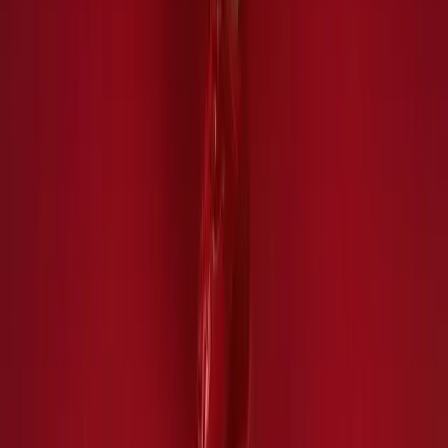
В мире ставок такие платформы, как BetInAsia, популярны,
потому что они представляют собой услуги, созданные
брокерами ставок, которые предоставляют доступ к самым
известным букмекерам и азиатским букмекерам. Эти
брокерские услуги по ставкам предназначены для клиентов,
которым нужен доступ к лучшим коэффициентам, более
высоким лимитам и профессиональной среде ставок,
подходящей для жизни за счет ставок на спорт. Используя
такого букмекерского брокера, успешные игроки, делающие
ставки на спорт, могут наслаждаться более плавным
процессом ставок и постоянным доступом к лучшим
доступным коэффициентам.
Как передовые платформы агентов по ставкам улучшают общий
процесс ставок?
Передовые решения, такие как платформа ставок AsianStorm
и платформа ставок Skype, показывают, как агенты по ставкам
повышают эффективность ставок в азартных играх онлайн.
Эти платформы позволяют пользователям использовать
брокера ставок, делать ставки на многие спортивные игры
и получать доступ к сайтам ставок и онлайн-букмекерским
конторам через один канал. Используя брокера, игроки могут
упростить процесс размещения ставок, получить доступ
к нескольким букмекерским конторам и обеспечить