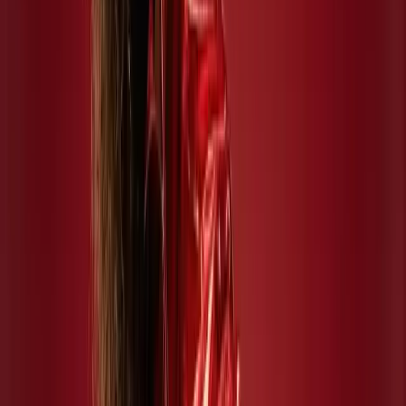
Понимание роли менеджера
букмекерского агентства и вашего
плана букмекерского агента
Квалифицированный представитель может значительно
улучшить подход к ставкам. Сосредоточьтесь на построении
прочных отношений с этим специалистом, чтобы получить
доступ к ценным знаниям и конфиденциальной информации.
Эта связь не только дает представление о рыночных
тенденциях, но и дает советы по оптимальному времени для
размещения ставок.
Выбор человека, который разбирается в конкретных видах
спорта или интересных событиях, может обеспечить
конкурентное преимущество. Проанализируйте их послужной
список и убедитесь, что они обладают глубокими знаниями
отрасли для эффективной интерпретации данных.
Рекомендации по конкретным коэффициентам
и возможностям для переоцененных ставок должны стать
частью этого партнерства.
Будьте в курсе стратегий, используемых вашим
представителем. Регулярные обновления о текущих событиях
могут помочь в принятии обоснованных решений.