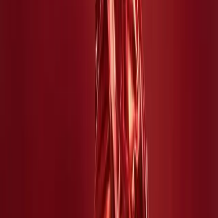
выгоду из благоприятной ситуации.