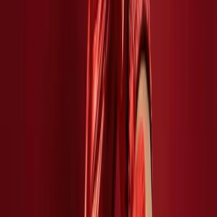
Аналитика сообщества
Присоединяйтесь к сети энтузиастов, чтобы получать общие
советы и коллективные знания. Испытайте совместный
подход для улучшения общего понимания и умения делать
ставки.